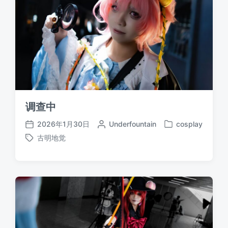
调查中
2026年1月30日
作
Underfountain
cosplay
发
发
者
古明地觉
布
布
标
于
日
签
期