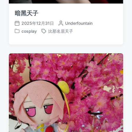
暗黑天子
2025年12月31日
作
Underfountain
发
者
cosplay
比那名居天子
布
发
标
日
布
签
期
于