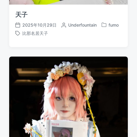
天子
2025年10月29日
作
Underfountain
fumo
发
发
者
比那名居天子
布
布
标
于
日
签
期