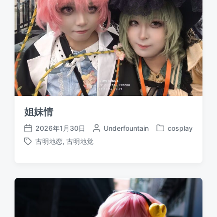
姐妹情
2026年1月30日
作
Underfountain
cosplay
发
发
者
古明地恋
,
古明地觉
布
布
标
于
日
签
期