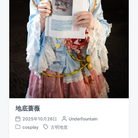
地底蔷薇
2025年10月26日
作
Underfountain
发
者
cosplay
古明地觉
布
发
标
日
布
签