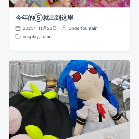
今年的⑤就出到这里
2025年11月22日
作
Underfountain
发
者
cosplay
,
fumo
布
发
日
布
期
于