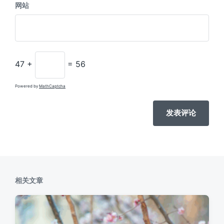
网站
47 +
= 56
Powered by
MathCaptcha
A
l
t
e
r
n
相关文章
a
t
i
v
e
: