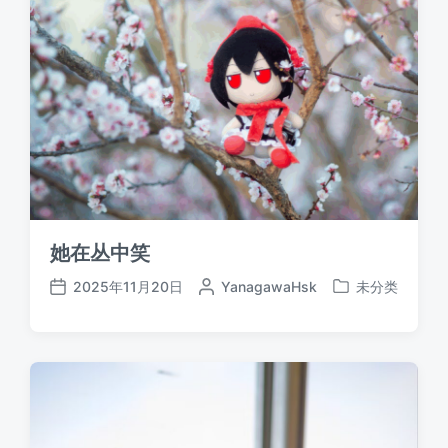
她在丛中笑
2025年11月20日
作
YanagawaHsk
未分类
发
发
者
布
布
于
日
期