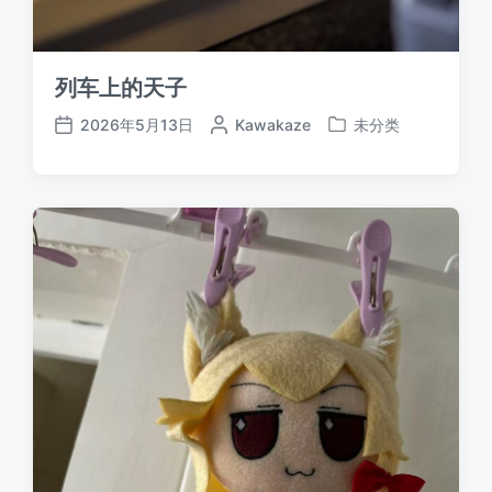
列车上的天子
2026年5月13日
作
Kawakaze
未分类
发
发
者
布
布
于
日
期