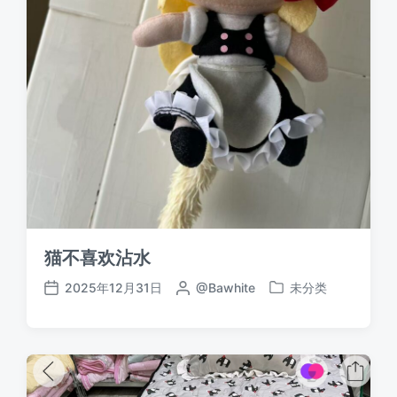
猫不喜欢沾水
2025年12月31日
作
@Bawhite
未分类
发
发
者
布
布
于
日
期