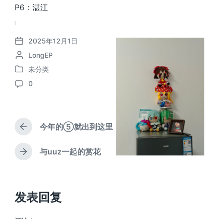
P6：湛江
2025年12月1日
发
作
LongEP
布
者
日
未分类
发
期
0
布
评
于
论
今年的⑤就出到这里
上
篇
文
与uuz一起的赏花
下
章
篇
：
文
章
：
发表回复